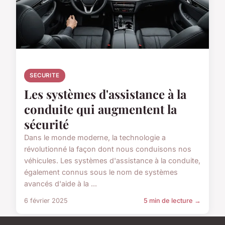
SECURITE
Les systèmes d'assistance à la
conduite qui augmentent la
sécurité
Dans le monde moderne, la technologie a
révolutionné la façon dont nous conduisons nos
véhicules. Les systèmes d'assistance à la conduite,
également connus sous le nom de systèmes
avancés d'aide à la ...
6 février 2025
5 min de lecture →