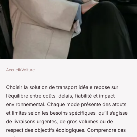
Accueil
›
Voiture
VOITURE
Choisir la meilleure solution
Choisir la solution de transport idéale repose sur
l’équilibre entre coûts, délais, fiabilité et impact
de transport adaptée à vous
environnemental. Chaque mode présente des atouts
et limites selon les besoins spécifiques, qu’il s’agisse
Candice
•
2 novembre 2025
•
5 min de lecture
de livraisons urgentes, de gros volumes ou de
respect des objectifs écologiques. Comprendre ces