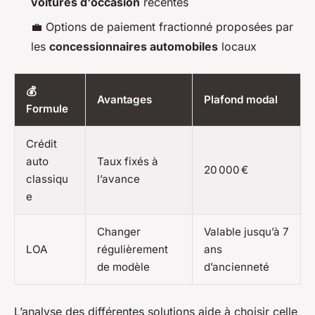
voitures d'occasion
récentes
💼 Options de paiement fractionné proposées par
les
concessionnaires automobiles
locaux
💰
Avantages
Plafond modal
Formule
Crédit
auto
Taux fixés à
20 000 €
classiqu
l’avance
e
Changer
Valable jusqu’à 7
LOA
régulièrement
ans
de modèle
d’ancienneté
L’analyse des différentes solutions aide à choisir celle