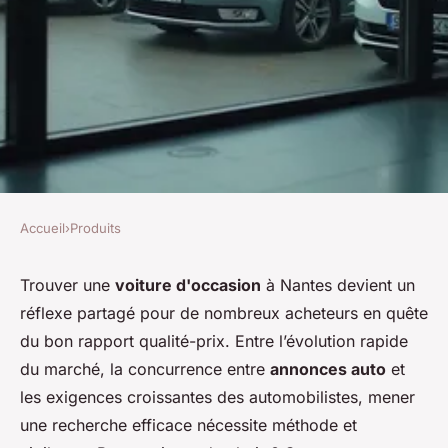
Accueil
›
Produits
PRODUITS
Recherche véhicule occasion
Trouver une
voiture d'occasion
à Nantes devient un
réflexe partagé pour de nombreux acheteurs en quête
nantes : conseils, astuces et
du bon rapport qualité-prix. Entre l’évolution rapide
services pour bien acheter
du marché, la concurrence entre
annonces auto
et
les exigences croissantes des automobilistes, mener
Candice
•
11 janvier 2026
•
6 min de lecture
une recherche efficace nécessite méthode et